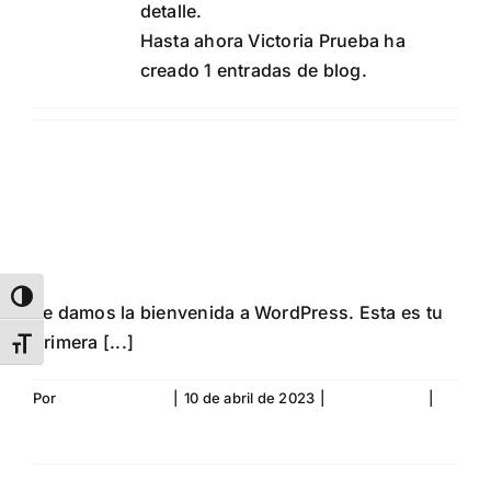
detalle.
Hasta ahora Victoria Prueba ha
creado 1 entradas de blog.
¡Hola, mundo!
Alternar alto contraste
Te damos la bienvenida a WordPress. Esta es tu
primera [...]
Alternar tamaño de letra
Por
Victoria Prueba
|
10 de abril de 2023
|
Sin categoría
|
1
comentario
Más información