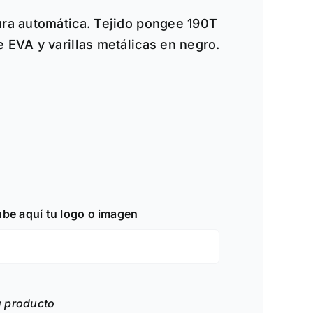
ios:
ura automática. Tejido pongee 190T
de
 EVA y varillas metálicas en negro.
0€
a
0€
ube aquí tu logo o imagen
u producto