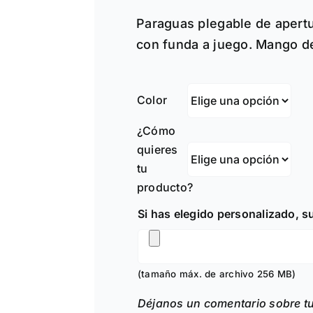
prec
Paraguas plegable de apert
des
con funda a juego. Mango de
10,0
hast
Color
15,0
¿Cómo
quieres
tu
producto?
Si has elegido personalizado, s
(tamaño máx. de archivo 256 MB)
Déjanos un comentario sobre t