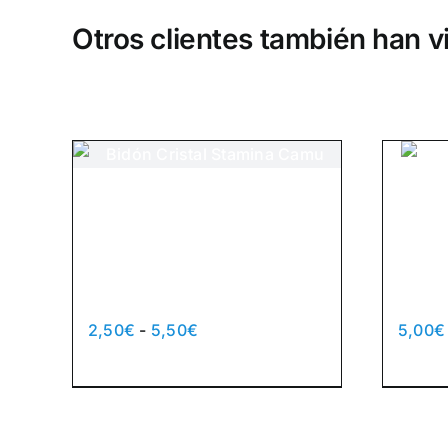
Otros clientes también han 
Bidón Cristal
Mo
Stamina
Cl
Camu
Tu
Rango
2,50
€
-
5,50
€
5,00
€
de
Este
Seleccionar opciones
Detalles
Selec
precios:
producto
desde
tiene
2,50€
múltiples