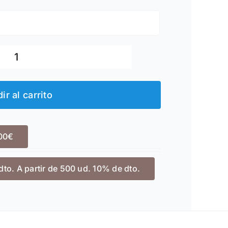
Paraguas
Plegable
ir al carrito
Stamina
Miyagi
cantidad
100€
dto. A partir de 500 ud. 10% de dto.