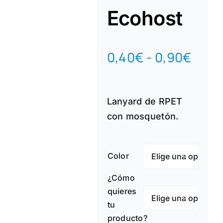
Ecohost
Ran
0,40
€
-
0,90
€
de
prec
Lanyard de RPET
desd
con mosquetón.
0,40
hast
Color

0,90
¿Cómo
quieres

tu
producto?