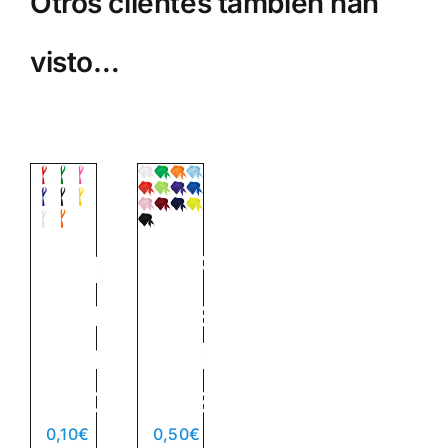
Otros clientes también han
visto…
Pulsera
Pañuelo
Ajustable
Triangular
Stamina
Roly
Fete
Festero
0,10
€
0,50
€