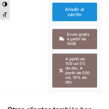
RPET
Alternar alto contraste
Añadir al
Stamina
carrito
Alternar tamaño de letra
Ecohost
cantidad
Envío gratis
a partir de
100€
A partir de
100 ud 5%
de dto. A
partir de 500
ud. 10% de
dto.