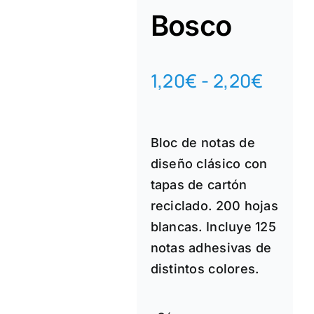
Bosco
Rang
1,20
€
-
2,20
€
de
preci
Bloc de notas de
desd
diseño clásico con
1,20€
tapas de cartón
hasta
reciclado. 200 hojas
2,20€
blancas. Incluye 125
notas adhesivas de
distintos colores.