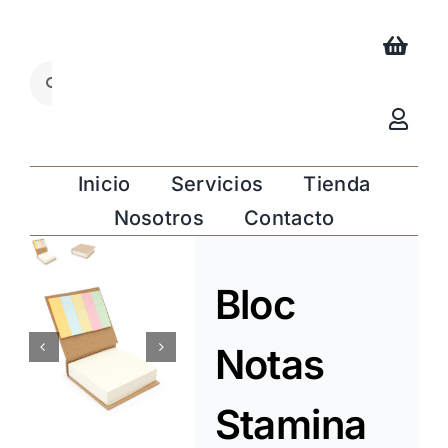
Saltar
al
contenido
Buscar:
Inicio
Servicios
Tienda
Nosotros
Contacto
Bloc
Notas
Stamina