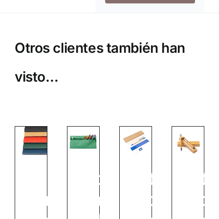
Otros clientes también han
visto…
Libreta
Estuche
Set
Set
Cartón
Stamina
Escritura
Escr