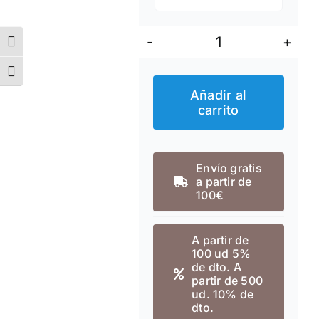
Alternar alto contraste
Bloc
Alternar tamaño de letra
Notas
Añadir al
Stamina
carrito
Bosco
cantidad
Envío gratis
a partir de
100€
A partir de
100 ud 5%
de dto. A
partir de 500
ud. 10% de
dto.