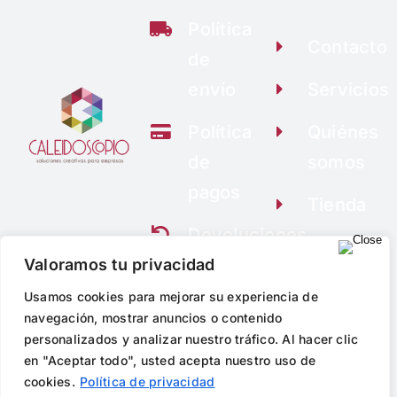
elegir
elegir
elegir
la
Política
en
en
en
página
Contacto
la
la
la
de
de
página
página
página
envío
Servicios
producto
de
de
de
producto
producto
producto
Política
Quiénes
de
somos
pagos
Tienda
Devoluciones
y
Valoramos tu privacidad
garantía
Usamos cookies para mejorar su experiencia de
navegación, mostrar anuncios o contenido
personalizados y analizar nuestro tráfico. Al hacer clic
CALEIDOSCOPIO EMPRESAS © Copyright
2026 |
Aviso Legal
en "Aceptar todo", usted acepta nuestro uso de
|
Política de Privacidad
|
Política de Cookies
cookies.
Política de privacidad